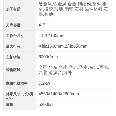
硬金属,软金属,合金,钢结构,塑料,板
材,橡胶,玻璃,陶瓷,石材,磁性材料,石
加工材质
墨,其他
4把
刀库容量
φ170*100mm
工作台尺寸
X轴:1600mm,Z轴:850mm
最大行程
6000r/min
主轴转速
全国,华东,华南,华北,华中,东北,西南,
销售区域
西北,港澳台,海外
7.2kw
主轴电机功率
4550×1400×2600mm
外形尺寸（长×宽
×高）
5200kg
重量