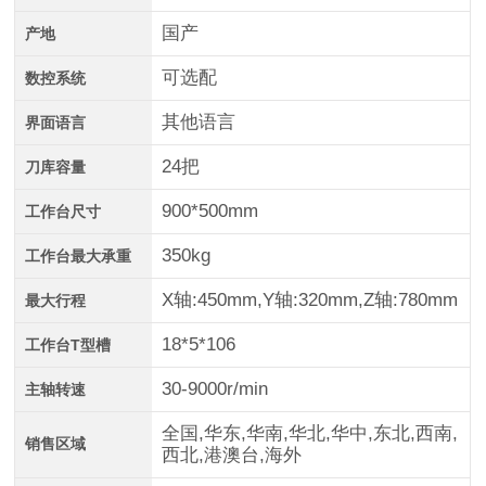
国产
产地
可选配
数控系统
其他语言
界面语言
24把
刀库容量
900*500mm
工作台尺寸
350kg
工作台最大承重
X轴:450mm,Y轴:320mm,Z轴:780mm
最大行程
18*5*106
工作台T型槽
30-9000r/min
主轴转速
全国,华东,华南,华北,华中,东北,西南,
销售区域
西北,港澳台,海外