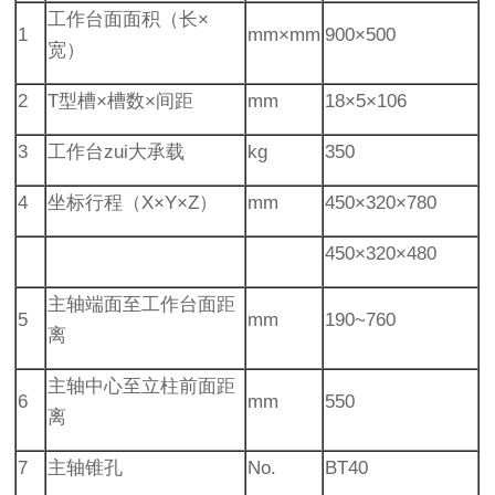
工作台面面积（长×
1
mm×mm
900×500
宽）
2
T型槽×槽数×间距
mm
18×5×106
3
工作台zui大承载
kg
350
4
坐标行程（X×Y×Z）
mm
450×320×780
450×320×480
主轴端面至工作台面距
5
mm
190~760
离
主轴中心至立柱前面距
6
mm
550
离
7
主轴锥孔
No.
BT40