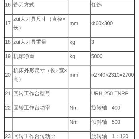
16
选刀方式
任选
zui大刀具尺寸（直径×
17
mm
Φ60×300
长）
18
zui大刀具重量
kg
3
19
机床净重
kg
5000
机床外形尺寸（长×宽×
20
mm
≈2740×2310×2700
高）
21
回转工作台型号
URH-250-TNRP
22
回转工作台功率
Nm
旋转轴 400
Nm
倾斜轴 500
23
回转工作台传动比
旋转轴 1：120