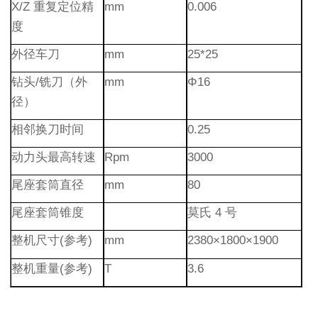
X/Z 重复定位精
mm
0.006
度
外径车刀
mm
25*25
钻头/铣刀（外
mm
Φ16
径）
相邻换刀时间
0.25
动力头最高转速
Rpm
3000
尾座套筒直径
mm
80
尾座套筒锥度
莫氏 4 号
整机尺寸(参考)
mm
2380×1800×1900
整机重量(参考)
T
3.6