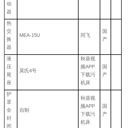
动
器
热
交
国
MEA-15U
同飞
换
产
器
液
秋葵视
压
频APP
国
莫氏4号
尾
下载污
产
座
机床
护
秋葵视
罩
频APP
国
全
自制
下载污
产
封
机床
闭