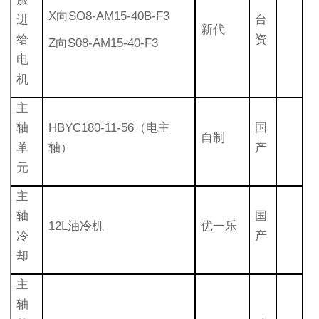
X向SO8-AM15-40B-F3
进
台
新代
给
资
Z向S08-AM15-40-F3
电
机
主
轴
HBYC180-11-56（电主
国
自制
单
轴）
产
元
主
轴
国
12L油冷机
优一乐
冷
产
却
主
轴