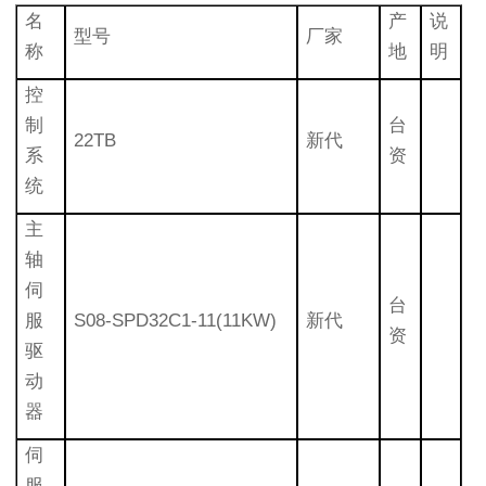
名
产
说
型号
厂家
称
地
明
控
制
台
22TB
新代
系
资
统
主
轴
伺
台
服
S08-SPD32C1-11(11KW)
新代
资
驱
动
器
伺
服