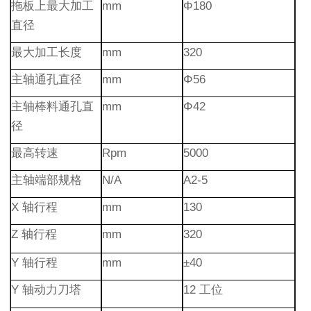
拖板上最大加工
mm
Φ180
直径
最大加工长度
mm
320
主轴通孔直径
mm
Φ56
主轴棒料通孔直
mm
Φ42
径
最高转速
Rpm
5000
主轴端部规格
N/A
A2-5
X 轴行程
mm
130
Z 轴行程
mm
320
Y 轴行程
mm
±40
Y 轴动力刀塔
12 工位