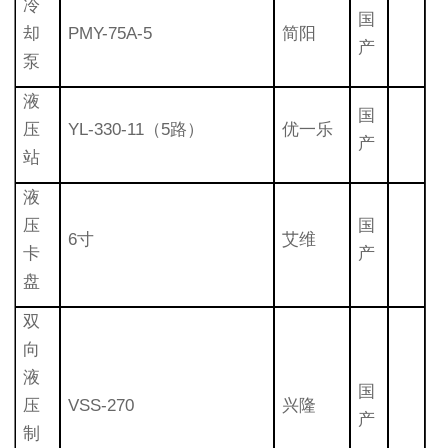
冷
国
却
PMY-75A-5
简阳
产
泵
液
国
压
YL-330-11（5路）
优一乐
产
站
液
压
国
6寸
艾维
卡
产
盘
双
向
液
国
压
VSS-270
兴隆
产
制