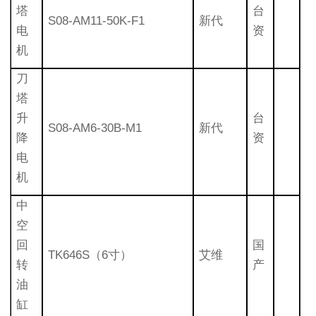
塔
台
S08-AM11-50K-F1
新代
电
资
机
刀
塔
升
台
S08-AM6-30B-M1
新代
降
资
电
机
中
空
回
国
TK646S（6寸）
艾维
转
产
油
缸