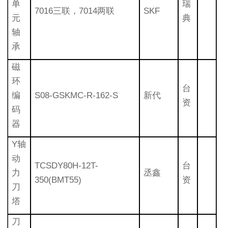
单
瑞
7016三联，7014两联
SKF
元
典
轴
承
磁
环
台
编
S08-GSKMC-R-162-S
新代
资
码
器
Y轴
动
TCSDY80H-12T-
台
力
丞鑫
350(BMT55)
资
刀
塔
刀