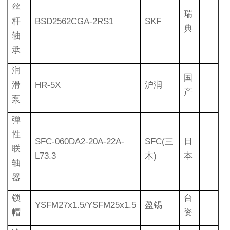
丝
瑞
杆
BSD2562CGA-2RS1
SKF
典
轴
承
润
国
滑
HR-5X
沪润
产
泵
弹
性
SFC-060DA2-20A-22A-
SFC(三
日
联
L73.3
木)
本
轴
器
锁
台
YSFM27x1.5/YSFM25x1.5
盈锡
帽
资