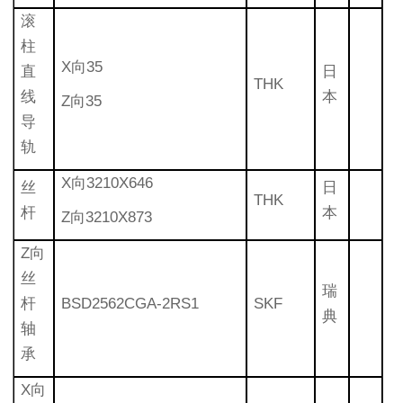
滚
柱
X向35
直
日
THK
线
本
Z向35
导
轨
X向3210X646
丝
日
THK
杆
本
Z向3210X873
Z向
丝
瑞
杆
BSD2562CGA-2RS1
SKF
典
轴
承
X向