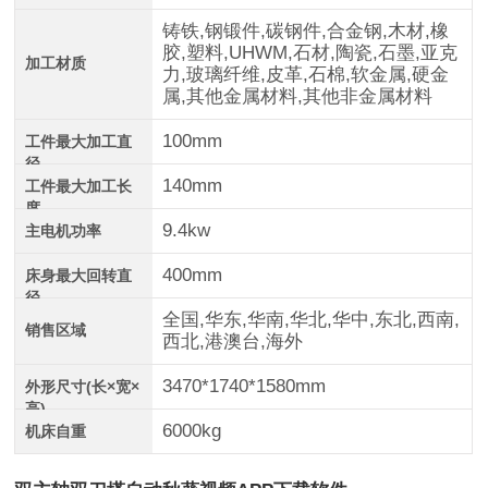
铸铁,钢锻件,碳钢件,合金钢,木材,橡
胶,塑料,UHWM,石材,陶瓷,石墨,亚克
加工材质
力,玻璃纤维,皮革,石棉,软金属,硬金
属,其他金属材料,其他非金属材料
100mm
工件最大加工直
径
140mm
工件最大加工长
度
9.4kw
主电机功率
400mm
床身最大回转直
径
全国,华东,华南,华北,华中,东北,西南,
销售区域
西北,港澳台,海外
3470*1740*1580mm
外形尺寸(长×宽×
高)
6000kg
机床自重