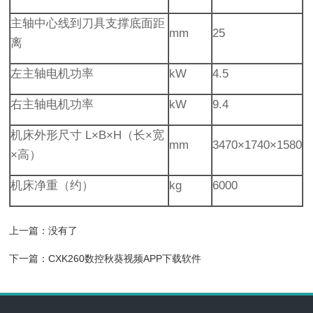
主轴中心线到刀具支撑底面距
mm
25
离
左主轴电机功率
kW
4.5
右主轴电机功率
kW
9.4
机床外形尺寸 L×B×H（长×宽
mm
3470×1740×1580
×高）
机床净重（约）
kg
6000
上一篇：没有了
下一篇：
CXK260数控秋葵视频APP下载软件