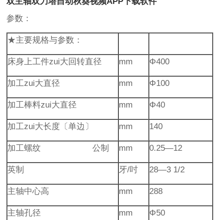
双主轴双刀塔自动秋葵视频APP下载软件
参数：
★主要规格与参数：
床身上工件zui大回转直径
mm
Φ400
加工zui大直径
mm
Φ100
加工棒料zui大直径
mm
Φ40
加工zui大长度〔单边〕
mm
140
加工螺纹 公制
mm
0.25—12
英制
牙/吋
28—3 1/2
主轴中心高
mm
288
主轴孔径
mm
Φ50