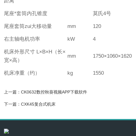
距离
尾座*套筒内孔锥度
莫氏4号
尾座套筒zui大移动量
mm
120
右主轴电机功率
kW
4
机床外形尺寸 L×B×H（长×
mm
1750×1060×1620
宽×高）
机床净重（约）
kg
1550
上一篇：
CK0632数控秋葵视频APP下载软件
下一篇：
CXK45复合式机床