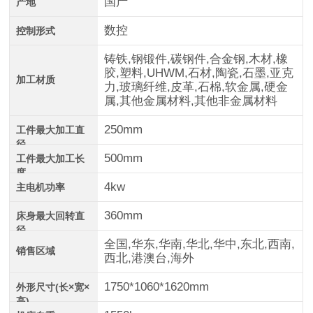
国产
产地
数控
控制形式
铸铁,钢锻件,碳钢件,合金钢,木材,橡
胶,塑料,UHWM,石材,陶瓷,石墨,亚克
加工材质
力,玻璃纤维,皮革,石棉,软金属,硬金
属,其他金属材料,其他非金属材料
250mm
工件最大加工直
径
500mm
工件最大加工长
度
4kw
主电机功率
360mm
床身最大回转直
径
全国,华东,华南,华北,华中,东北,西南,
销售区域
西北,港澳台,海外
1750*1060*1620mm
外形尺寸(长×宽×
高)