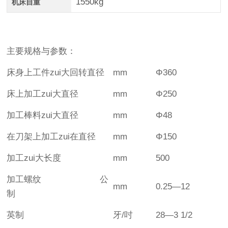
1550kg
机床自重
主要规格与参数：
床身上工件zui大回转直径
mm
Φ360
床上加工zui大直径
mm
Φ250
加工棒料zui大直径
mm
Φ48
在刀架上加工zui在直径
mm
Φ150
加工zui大长度
mm
500
加工螺纹 公
mm
0.25—12
制
英制
牙/吋
28—3 1/2