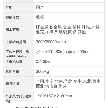
国产
产地
数控
控制形式
硬金属,软金属,合金,塑料,纤维,木材,
加工材质
亚克力,橡胶,玻璃,陶瓷,其他
3000/20000r/min
主轴转速范围
水平:360*480mm,垂直:400mm
工作台行程（纵
向/横向/垂向）
0.4-3kw
主电机功率
3000kg
机床自重
全国,华东,华南,华北,华中,东北,西南,
销售区域
西北,港澳台,海外
1900*1570*2160mm
外形尺寸(长×宽×
高)