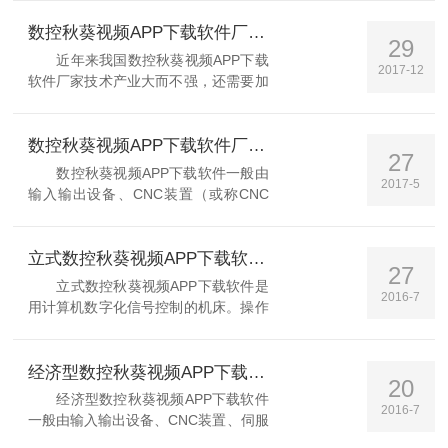
年发展已演变出一个庞大家族群，能完
成各种各样的加工制造要求。数控秋葵
数控秋葵视频APP下载软件厂家利用远程技术改进生产效率
29
视频APP下载软件价格不只是选型...
近年来我国数控秋葵视频APP下载
2017-12
软件厂家技术产业大而不强，还需要加
大对机床主机和重要基础元器件的创新
力度，加大对数控系统的开发力度，并
不断完善提高机床加工精度和自动化效
数控秋葵视频APP下载软件厂家加工零件的基本步骤
27
率，逐步缩小与*水平的差距。数...
数控秋葵视频APP下载软件一般由
2017-5
输入输出设备、CNC装置（或称CNC
单元）、伺服单元、驱动装置（或称执
行机构）及电气控制装置、辅助装置、
机床本体、测量反馈装置等组成。数控
立式数控秋葵视频APP下载软件的3大分类
27
秋葵视频APP下载软件厂家在上加工零
立式数控秋葵视频APP下载软件是
2016-7
件时，应该...
用计算机数字化信号控制的机床。操作
时将编制好的加工程序输入到机床的计
算机中，再由计算机指挥机床各坐标轴
的伺服电动机去控制秋葵视频APP下载
经济型数控秋葵视频APP下载软件的刀具使用原则
20
软件各部件运动的先后顺序、速度和移
经济型数控秋葵视频APP下载软件
2016-7
动量，并与选...
一般由输入输出设备、CNC装置、伺服
单元、驱动装置及电气控制装置、辅助