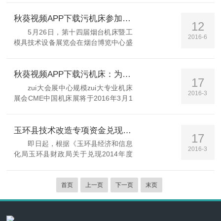
装置、机床本体、测量反馈装置等组
成。在经济型数控机床的加工过程中，
秋葵视频APP下载污机床参加金诺2016烟台机床展
12
由于刀具的刃磨、测量和更换多为...
5月26日，第十四届烟台机床暨工
2016-6
模具技术设备展览会在烟台博览中心盛
大召开。本届展会由中国机电产品流通
协会、烟台市人民政府、青岛金诺会展
有限公司共同主办，面对东北与韩国市
秋葵视频APP下载污机床：为客户量身定做新产品
17
场拥有一定影...
zui大会展中心规模zui大专业机床
2016-3
展会CME中国机床展将于2016年3月1
日在上海国家会展中心盛大开幕。玉环
县秋葵视频APP下载污机床厂将携带多
款精品机床奔赴行业盛会，向广大参展
玉环县技术改造专项资金兑现开始 秋葵视频APP下载污机床名列企业榜单
17
观众展示的机床产...
即日起，根据《玉环县经济和信息
2016-3
化局玉环县财政局关于兑现2014年度
工业企业技术改造项目专项资金的通
知》（玉经信〔2016〕8号）文件，请
2014年工业企业技术改造项目专项资
首页
上一页
下一页
末页
金获得企...